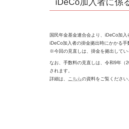
iDeCo加入者に
国民年金基金連合会より、iDeCo加
iDeCo加入者の掛金拠出時にかかる手
※今回の見直しは、掛金を拠出している
なお、手数料の見直しは、令和9年（20
されます。
詳細は、
こちら
の資料をご覧ください