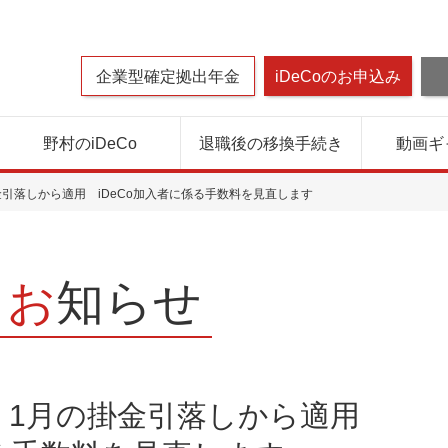
企業型確定拠出年金
iDeCoのお申込み
野村のiDeCo
退職後の移換手続き
動画ギ
掛金引落しから適用 iDeCo加入者に係る手数料を見直します
お知らせ
年）1月の掛金引落しから適用