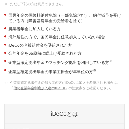
※
ただし下記の方は利用できません。
国民年金の保険料納付免除（一部免除含む）、納付猶予を受け
ている方（障害基礎年金の受給者を除く）
農業者年金に加入している方
海外居住の方で、国民年金に任意加入していない場合
iDeCoの老齢給付金を受給された方
公的年金を65歳前に繰上げ受給された方
※
企業型確定拠出年金のマッチング拠出を利用している方
※
企業型確定拠出年金の事業主掛金が年単位の方
※
企業型確定拠出年金の加入者の方がiDeCoに加入を希望される場合は、
「
他の企業年金制度加入者のiDeCo
」の注意点をご確認ください。
iDeCoとは