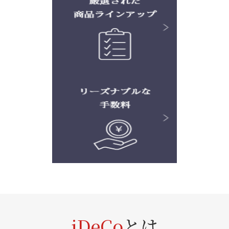
iDeCo
とは