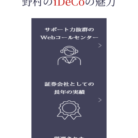
野村の
iDeCo
の魅力