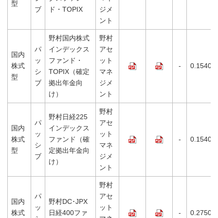
型
ブ
ド・TOPIX
ジメ
ント
野村国内株式
野村
パ
インデックス
アセ
国内
ッ
ファンド・
ット
株式
-
0.1540%
シ
TOPIX（確定
マネ
型
ブ
拠出年金向
ジメ
け）
ント
野村
野村日経225
パ
アセ
国内
インデックス
ッ
ット
株式
ファンド（確
-
0.1540%
シ
マネ
型
定拠出年金向
ブ
ジメ
け）
ント
野村
パ
アセ
国内
野村DC･JPX
ッ
ット
株式
日経400ファ
-
0.2750%