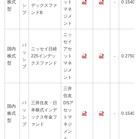
株式
ット
-
0.1540%
シ
デックスファ
型
マネ
ブ
ンドB
ジメ
ント
ニッ
セイ
パ
国内
ニッセイ日経
アセ
ッ
株式
225インデッ
ット
-
0.2750%
シ
型
クスファンド
マネ
ブ
ジメ
ント
三井
住友
パ
三井住友・日
DSア
国内
ッ
本株式インデ
セッ
株式
-
0.1540%
シ
ックス年金フ
トマ
型
ブ
ァンド
ネジ
メン
ト