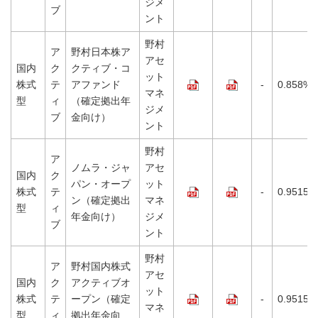
ジメ
ブ
ント
野村
ア
野村日本株ア
アセ
国内
ク
クティブ・コ
ット
株式
テ
アファンド
-
0.858%
マネ
型
ィ
（確定拠出年
ジメ
ブ
金向け）
ント
野村
ア
ノムラ・ジャ
アセ
国内
ク
パン・オープ
ット
株式
テ
-
0.9515%
ン（確定拠出
マネ
型
ィ
年金向け）
ジメ
ブ
ント
野村
ア
野村国内株式
アセ
国内
ク
アクティブオ
ット
株式
テ
ープン（確定
-
0.9515%
マネ
型
ィ
拠出年金向