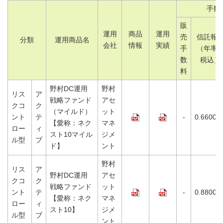
手数
販
運用
商品
運用
売
信託報
分類
運用商品名
会社
情報
実績
手
（年率
数
税込）
料
野村DC運用
野村
リス
ア
戦略ファンド
アセ
クコ
ク
（マイルド）
ット
ント
テ
-
0.6600%
【愛称：ネク
マネ
ロー
ィ
スト10マイル
ジメ
ル型
ブ
ド】
ント
野村
リス
ア
野村DC運用
アセ
クコ
ク
戦略ファンド
ット
ント
テ
-
0.8800%
【愛称：ネク
マネ
ロー
ィ
スト10】
ジメ
ル型
ブ
ント