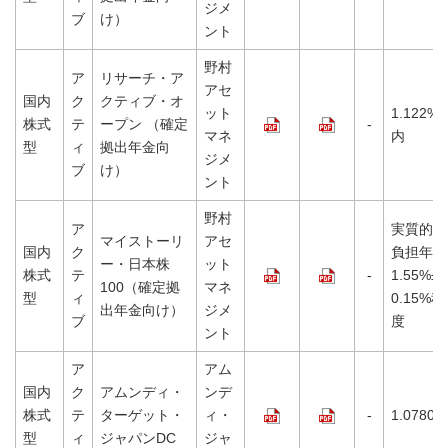
ジメ
ブ
け）
ント
野村
ア
リサーチ・ア
アセ
国内
ク
クティブ・オ
ット
1.122%
株式
テ
ープン （確定
-
マネ
内
型
ィ
拠出年金向
ジメ
ブ
け）
ント
野村
ア
実質的な
マイストーリ
アセ
国内
ク
負担年
ー・日本株
ット
株式
テ
-
1.55%±
100（確定拠
マネ
型
ィ
0.15%程
出年金向け）
ジメ
ブ
度
ント
ア
アム
国内
ク
アムンディ・
ンデ
株式
テ
ターゲット・
ィ・
-
1.0780%
型
ィ
ジャパンDC
ジャ