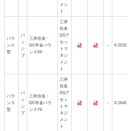
メン
ト
三井
住友
パ
DSア
バラ
三井住友・
ッ
セッ
ンス
DC年金バラ
-
0.2530%
シ
トマ
型
ンス50
ブ
ネジ
メン
ト
三井
住友
パ
DSア
バラ
三井住友・
ッ
セッ
ンス
DC年金バラ
-
0.2640%
シ
トマ
型
ンス70
ブ
ネジ
メン
ト