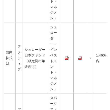
ト・
マネ
ジメ
ント
シュ
ロー
ダ
ー・
ア
シュローダー
イン
国内
ク
日本ファンド
ベス
1.463%
株式
テ
-
（確定拠出年
トメ
内
型
ィ
金向け）
ン
ブ
ト・
マネ
ジメ
ント
スパ
ーク
ア
ス・