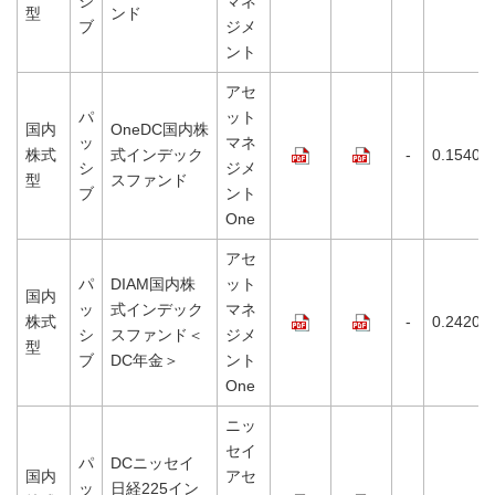
シ
マネ
型
ンド
ブ
ジメ
ント
アセ
パ
ット
国内
OneDC国内株
ッ
マネ
株式
式インデック
-
0.1540%
シ
ジメ
型
スファンド
ブ
ント
One
アセ
パ
DIAM国内株
ット
国内
ッ
式インデック
マネ
株式
-
0.2420%
シ
スファンド＜
ジメ
型
ブ
DC年金＞
ント
One
ニッ
セイ
パ
DCニッセイ
国内
アセ
ッ
日経225イン