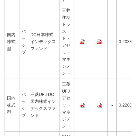
三井
住友
トラ
パ
ス
国内
DC日本株式
ッ
ト・
株式
インデックス
-
0.2035%
シ
アセ
型
ファンドL
ブ
ット
マネ
ジメ
ント
三菱
UFJ
パ
三菱UFJ DC
国内
アセ
ッ
国内株式イン
株式
ット
-
0.2200%
シ
デックスファ
型
マネ
ブ
ンド
ジメ
ント