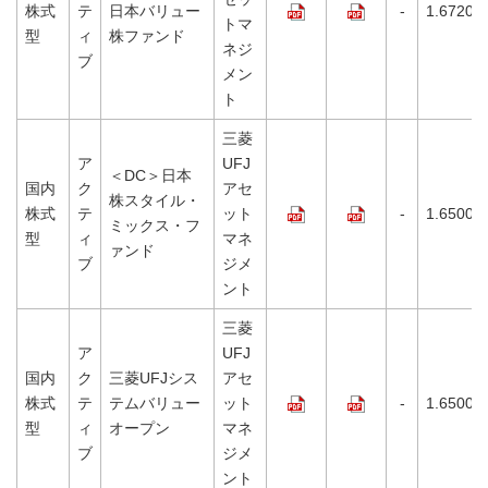
株式
テ
日本バリュー
-
1.6720%
トマ
型
ィ
株ファンド
ネジ
ブ
メン
ト
三菱
ア
UFJ
＜DC＞日本
国内
ク
アセ
株スタイル・
株式
テ
ット
-
1.6500%
ミックス・フ
型
ィ
マネ
ァンド
ブ
ジメ
ント
三菱
ア
UFJ
国内
ク
三菱UFJシス
アセ
株式
テ
テムバリュー
ット
-
1.6500%
型
ィ
オープン
マネ
ブ
ジメ
ント