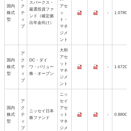
スパークス・
国内
ク
アセ
厳選投資ファ
株式
テ
ッ
-
1.0780%
ンド（確定拠
型
ィ
ト・
出年金向け）
ブ
マネ
ジメ
ント
大和
ア
アセ
国内
ク
DC・ダイ
ット
株式
テ
ワ・バリュー
-
1.6720%
マネ
型
ィ
株・オープン
ジメ
ブ
ント
ニッ
ア
セイ
国内
ク
アセ
ニッセイ日本
株式
テ
ット
-
0.8800%
株ファンド
型
ィ
マネ
ブ
ジメ