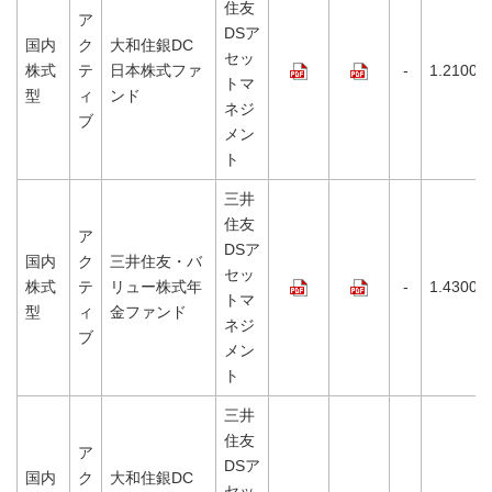
住友
ア
DSア
国内
ク
大和住銀DC
セッ
株式
テ
日本株式ファ
-
1.2100%
トマ
型
ィ
ンド
ネジ
ブ
メン
ト
三井
住友
ア
DSア
国内
ク
三井住友・バ
セッ
株式
テ
リュー株式年
-
1.4300%
トマ
型
ィ
金ファンド
ネジ
ブ
メン
ト
三井
住友
ア
DSア
国内
ク
大和住銀DC
セッ