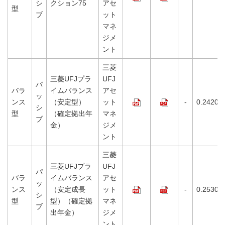
シ
クション75
アセ
型
ブ
ット
マネ
ジメ
ント
三菱
三菱UFJプラ
UFJ
パ
バラ
イムバランス
アセ
ッ
ンス
（安定型）
ット
-
0.2420%
シ
型
（確定拠出年
マネ
ブ
金）
ジメ
ント
三菱
三菱UFJプラ
UFJ
パ
バラ
イムバランス
アセ
ッ
ンス
（安定成長
ット
-
0.2530%
シ
型
型）（確定拠
マネ
ブ
出年金）
ジメ
ント