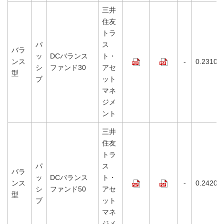
三井
住友
トラ
パ
ス
バラ
ッ
DCバランス
ト・
ンス
-
0.2310%
シ
ファンド30
アセ
型
ブ
ット
マネ
ジメ
ント
三井
住友
トラ
パ
ス
バラ
ッ
DCバランス
ト・
ンス
-
0.2420%
シ
ファンド50
アセ
型
ブ
ット
マネ
ジメ