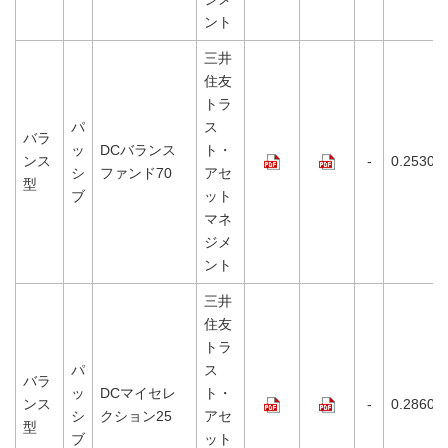
ント
三井
住友
トラ
パ
ス
バラ
ッ
DCバランス
ト・
ンス
-
0.2530%
シ
ファンド70
アセ
型
ブ
ット
マネ
ジメ
ント
三井
住友
トラ
パ
ス
バラ
ッ
DCマイセレ
ト・
ンス
-
0.2860%
シ
クション25
アセ
型
ブ
ット