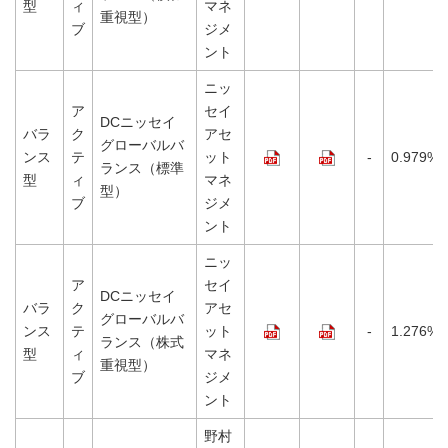
型
ィ
マネ
重視型）
ブ
ジメ
ント
ニッ
ア
セイ
DCニッセイ
バラ
ク
アセ
グローバルバ
ンス
テ
ット
-
0.979%
ランス（標準
型
ィ
マネ
型）
ブ
ジメ
ント
ニッ
ア
セイ
DCニッセイ
バラ
ク
アセ
グローバルバ
ンス
テ
ット
-
1.276%
ランス（株式
型
ィ
マネ
重視型）
ブ
ジメ
ント
野村