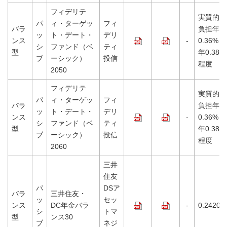
フィデリテ
実質的な
パ
ィ・ターゲッ
フィ
バラ
負担年
ッ
ト・デート・
デリ
ンス
-
0.36%～
シ
ファンド（ベ
ティ
型
年0.38%
ブ
ーシック）
投信
程度
2050
フィデリテ
実質的な
パ
ィ・ターゲッ
フィ
バラ
負担年
ッ
ト・デート・
デリ
ンス
-
0.36%～
シ
ファンド（ベ
ティ
型
年0.38%
ブ
ーシック）
投信
程度
2060
三井
住友
パ
DSア
バラ
三井住友・
ッ
セッ
ンス
DC年金バラ
-
0.2420%
シ
トマ
型
ンス30
ブ
ネジ