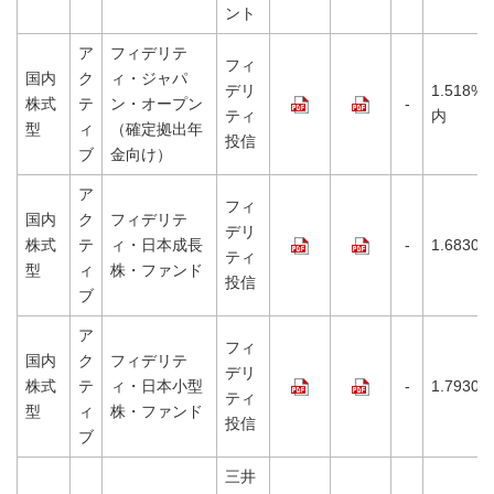
ント
ア
フィデリテ
フィ
国内
ク
ィ・ジャパ
デリ
1.518%
株式
テ
ン・オープン
-
ティ
内
型
ィ
（確定拠出年
投信
ブ
金向け）
ア
フィ
国内
ク
フィデリテ
デリ
株式
テ
ィ・日本成長
-
1.6830%
ティ
型
ィ
株・ファンド
投信
ブ
ア
フィ
国内
ク
フィデリテ
デリ
株式
テ
ィ・日本小型
-
1.7930%
ティ
型
ィ
株・ファンド
投信
ブ
三井