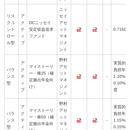
ニッ
リス
ア
セイ
クコ
ク
DCニッセイ
アセ
ント
テ
安定収益追求
ット
-
0.7150%
ロー
ィ
ファンド
マネ
ル型
ブ
ジメ
ント
野村
ア
実質的な
マイストーリ
アセ
バラ
ク
負担年
ー・株25（確
ット
ンス
テ
-
1.10%±
定拠出年金向
マネ
型
ィ
0.10%程
け）
ジメ
ブ
度
ント
野村
ア
実質的な
マイストーリ
アセ
バラ
ク
負担年
ー・株50（確
ット
ンス
テ
-
1.15%±
定拠出年金向
マネ
型
ィ
0.15%程