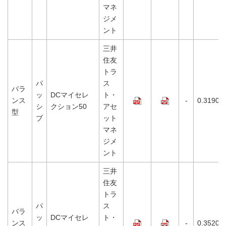
マネ
ジメ
ント
三井
住友
トラ
パ
ス
バラ
ッ
DCマイセレ
ト・
ンス
-
0.3190%
シ
クション50
アセ
型
ブ
ット
マネ
ジメ
ント
三井
住友
トラ
パ
ス
バラ
ッ
DCマイセレ
ト・
ンス
-
0.3520%