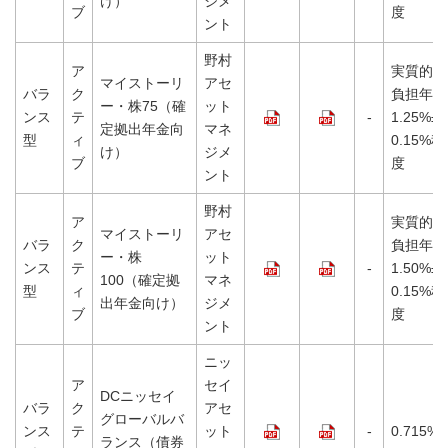
け）
ジメ
ブ
度
ント
野村
ア
実質的な
マイストーリ
アセ
バラ
ク
負担年
ー・株75（確
ット
ンス
テ
-
1.25%±
定拠出年金向
マネ
型
ィ
0.15%程
け）
ジメ
ブ
度
ント
野村
ア
実質的な
マイストーリ
アセ
バラ
ク
負担年
ー・株
ット
ンス
テ
-
1.50%±
100（確定拠
マネ
型
ィ
0.15%程
出年金向け）
ジメ
ブ
度
ント
ニッ
ア
セイ
DCニッセイ
バラ
ク
アセ
グローバルバ
ンス
テ
ット
-
0.715%
ランス（債券