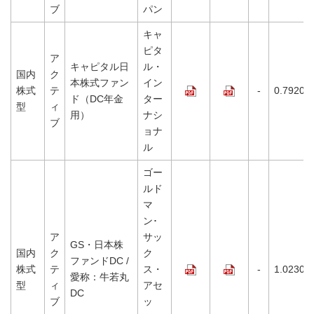
ブ
パン
キャ
ピタ
ア
キャピタル日
ル・
国内
ク
本株式ファン
イン
株式
テ
-
0.7920%
ド（DC年金
ター
型
ィ
用）
ナシ
ブ
ョナ
ル
ゴー
ルド
マ
ン･
ア
サッ
GS・日本株
国内
ク
ク
ファンドDC /
株式
テ
ス・
-
1.0230%
愛称：牛若丸
型
ィ
アセ
DC
ブ
ッ