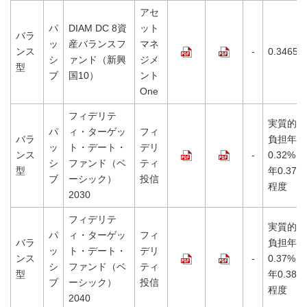
アセ
パ
DIAM DC 8資
ット
バラ
ッ
産バランスフ
マネ
ンス
-
0.3465%
シ
ァンド（新興
ジメ
型
ブ
国10）
ント
One
フィデリテ
実質的な
パ
ィ・ターゲッ
フィ
バラ
負担年
ッ
ト・デート・
デリ
ンス
-
0.32%～
シ
ファンド（ベ
ティ
型
年0.37%
ブ
ーシック）
投信
程度
2030
フィデリテ
実質的な
パ
ィ・ターゲッ
フィ
バラ
負担年
ッ
ト・デート・
デリ
ンス
-
0.37%～
シ
ファンド（ベ
ティ
型
年0.38%
ブ
ーシック）
投信
程度
2040