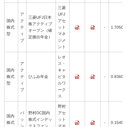
三菱
ア
UFJ
三菱UFJ日本
国内
ク
アセ
株アクティブ
株式
テ
ット
-
1.7050%
オープン（確
型
ィ
マネ
定拠出年金）
ブ
ジメ
ント
レオ
ア
ス・
国内
ク
キャ
株式
テ
ひふみ年金
ピタ
-
0.8360%
型
ィ
ルワ
ブ
ーク
ス
野村
パ
野村DC国内
アセ
国内
ッ
株式インデッ
ット
株式
-
0.1540%
シ
クスファン
マネ