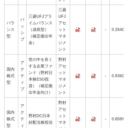
三菱
三菱UFJプラ
UFJ
パ
バラ
イムバランス
アセ
ッ
ンス
（成長型）
ット
-
0.2640%
シ
型
（確定拠出年
マネ
ブ
金）
ジメ
ント
世の中を良く
野村
ア
する企業ファ
アセ
国内
ク
ンド（野村日
ット
株式
テ
-
0.8360%
本株ESG投
マネ
型
ィ
資）（確定拠
ジメ
ブ
出年金向け）
ント
野村
ア
アセ
国内
ク
野村DC日本
ット
株式
テ
-
0.858%
好配当株投信
マネ
型
ィ